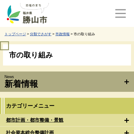
ペ
メ
ー
ニ
ジ
ュ
の
ー
先
を
頭
飛
トップページ
>
分類でさがす
>
市政情報
>
市の取り組み
で
ば
す
し
本
。
て
市の取り組み
文
本
文
へ
新着情報
カテゴリーメニュー
都市計画・都市整備・景観
社会資本総合整備計画