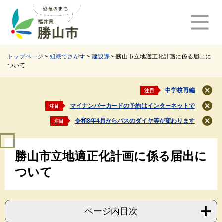
ペ
メ
ー
ニ
ジ
ュ
の
ー
先
を
頭
飛
トップページ
>
組織でさがす
>
建設課
>
勝山市立地適正化計画に係る届出に
ついて
で
ば
す
し
。
て
中学校再編
注目
閉
本
じ
マイナンバーカードの予約はインターネットで
注目
文
閉
る
じ
へ
令和8年4月からバスのダイヤ等が変わります
注目
閉
る
じ
本
る
勝山市立地適正化計画に係る届出に
文
ついて
ページ内目次