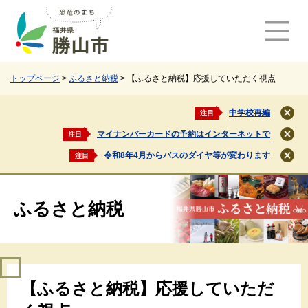
ペ
メ
ー
ニ
ジ
ュ
の
ー
先
を
頭
飛
トップページ
>
ふるさと納税
>
【ふるさと納税】応援していただく視点
で
ば
す
し
中学校再編
注目
閉
。
て
じ
マイナンバーカードの予約はインターネットで
注目
本
閉
る
文
じ
令和8年4月からバスのダイヤ等が変わります
注目
閉
る
へ
じ
る
ふるさと納税
本
【ふるさと納税】応援していただ
文