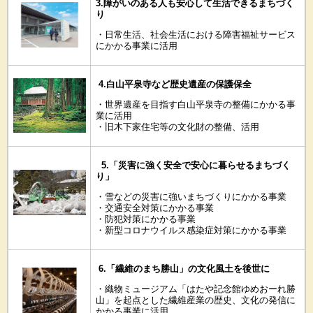
3.障がいのある人も安心して生活できるまちづく
り
・日常生活、社会生活における障害福祉サービス
にかかる事業に活用
4.白山平泉寺など歴史遺産の保護保全
・世界遺産を目指す白山平泉寺の整備にかかる事
業に活用
・旧木下家住宅等の文化財の整備、活用
5.「災害に強く安全で安心に暮らせるまちづく
り」
・雪などの災害に強いまちづくりにかかる事業
・交通安全対策にかかる事業
・防犯対策にかかる事業
・新型コロナウイルス感染症対策にかかる事業
6.「繊維のまち勝山」の文化風土を後世に
・織物ミュージアム「はたや記念館ゆめおーれ勝
山」を起点とした繊維産業の歴史、文化の発信に
かかる事業に活用