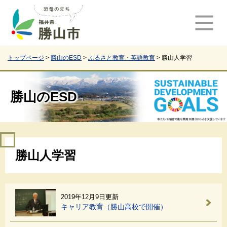
ペ
メ
ー
ニ
ジ
ュ
の
ー
先
を
頭
飛
トップページ
>
勝山のESD
>
ふるさと教育・英語教育
>
勝山人学習
で
ば
す
し
。
て
勝山のESD
本
文
へ
本
勝山人学習
文
2019年12月9日更新
キャリア教育（勝山高校で開催）