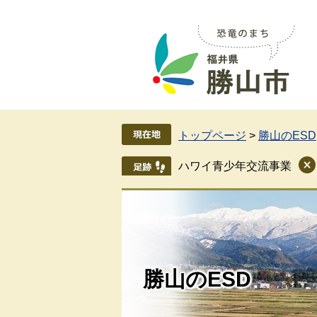
ペ
メ
ー
ニ
ジ
ュ
の
ー
先
を
頭
飛
で
ば
す
し
トップページ
>
勝山のESD
。
て
本
ハワイ青少年交流事業
文
へ
勝山のESD