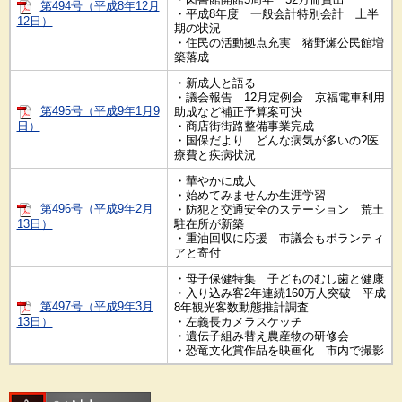
第494号（平成8年12月
・平成8年度 一般会計特別会計 上半
12日）
期の状況
・住民の活動拠点充実 猪野瀬公民館増
築落成
・新成人と語る
・議会報告 12月定例会 京福電車利用
第495号（平成9年1月9
助成など補正予算案可決
日）
・商店街街路整備事業完成
・国保だより どんな病気が多いの?医
療費と疾病状況
・華やかに成人
・始めてみませんか生涯学習
第496号（平成9年2月
・防犯と交通安全のステーション 荒土
13日）
駐在所が新築
・重油回収に応援 市議会もボランティ
アと寄付
・母子保健特集 子どものむし歯と健康
・入り込み客2年連続160万人突破 平成
第497号（平成9年3月
8年観光客数動態推計調査
13日）
・左義長カメラスケッチ
・遺伝子組み替え農産物の研修会
・恐竜文化賞作品を映画化 市内で撮影