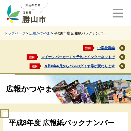
ペ
メ
ー
ニ
ジ
ュ
の
ー
先
を
頭
飛
トップページ
>
広報かつやま
>
平成8年度 広報紙バックナンバー
で
ば
す
し
中学校再編
注目
閉
。
て
じ
マイナンバーカードの予約はインターネットで
注目
本
閉
る
文
じ
令和8年4月からバスのダイヤ等が変わります
注目
閉
る
へ
じ
る
広報かつやま
本
平成8年度 広報紙バックナンバー
文