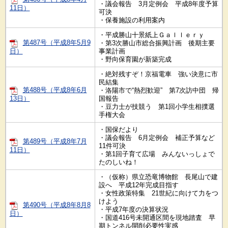
・議会報告 3月定例会 平成8年度予算
11日）
可決
・保養施設の利用案内
・平成勝山十景紙上Ｇａｌｌｅｒｙ
第487号（平成8年5月9
・第3次勝山市総合振興計画 後期主要
日）
事業計画
・野向保育園が新築完成
・絶対残すぞ！京福電車 強い決意に市
民結集
第488号（平成8年6月
・洛陽市で“熱烈歓迎” 第7次訪中団 帰
13日）
国報告
・豆力士が技競う 第1回小学生相撲選
手権大会
・国保だより
・議会報告 6月定例会 補正予算など
第489号（平成8年7月
11件可決
11日）
・第1回子育て広場 みんないっしょで
たのしいね！
・（仮称）県立恐竜博物館 長尾山で建
設へ 平成12年完成目指す
・女性政策特集 21世紀に向けて力をつ
けよう
第490号（平成8年8月8
・平成7年度の決算状況
日）
・国道416号未開通区間を現地踏査 早
期トンネル開削必要性実感