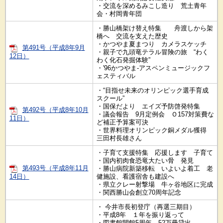
・交流を深めるみこし造り 荒土青年
会・村岡青年団
・勝山橋架け替え特集 舟渡しから架
橋へ 交流を支えた歴史
・かつやま夏まつり カメラスケッチ
第491号（平成8年9月
・親子で九頭竜テラル冒険の旅 “わく
12日）
わく化石発掘体験”
・'96かつやま‐アスペンミュージックフ
ェスティバル
・“目指せ未来のオリンピック選手育成
スクール”
・国保だより エイズ予防啓発特集
第492号（平成8年10月
・議会報告 9月定例会 Ｏ157対策費な
11日）
ど補正予算案可決
・世界料理オリンピック銅メダル獲得
三田村長雄さん
・子育て支援特集 応援します 子育て
・国内初肉食恐竜大たい骨 発見
第493号（平成8年11月
・勝山病院新築移転 いよいよ着工 老
14日）
健施設、看護宿舎も建設へ
・県立クレー射撃場 牛ヶ谷地区に完成
・関西勝山会創立70周年記念
・ 今井市長初登庁（再選三期目）
・平成8年 １年を振り返って
・図書館開館5周年 52万冊貸出