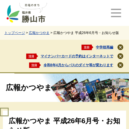
ペ
メ
ー
ニ
ジ
ュ
の
ー
先
を
頭
飛
トップページ
>
広報かつやま
>
広報かつやま 平成26年6月号・お知らせ版
で
ば
す
し
中学校再編
注目
閉
。
て
じ
マイナンバーカードの予約はインターネットで
注目
本
閉
る
文
じ
令和8年4月からバスのダイヤ等が変わります
注目
閉
る
へ
じ
る
広報かつやま
本
広報かつやま 平成26年6月号・お知
文