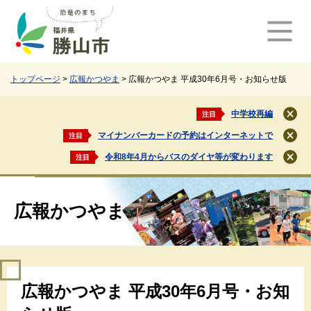
ペ
メ
ー
ニ
ジ
ュ
の
ー
先
を
頭
飛
トップページ
>
広報かつやま
>
広報かつやま 平成30年6月号・お知らせ版
で
ば
す
し
中学校再編
注目
閉
。
て
じ
マイナンバーカードの予約はインターネットで
注目
本
閉
る
文
じ
令和8年4月からバスのダイヤ等が変わります
注目
閉
る
へ
じ
る
広報かつやま
本
広報かつやま 平成30年6月号・お知
文