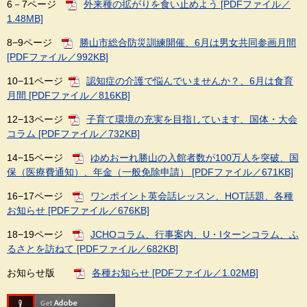
6－7ページ
外来種の拡がりを食い止めよう [PDFファイル／
1.48MB]
8−9ページ
勝山市総合防災訓練開催、6月は男女共同参画月間
[PDFファイル／992KB]
10−11ページ
認知症の介護で悩んでいませんか？、6月は食育
月間 [PDFファイル／816KB]
12−13ページ
子育て環境の充実を目指しています、国体・大会
コラム [PDFファイル／732KB]
14−15ページ
ゆめおーれ勝山の入館者数が100万人を突破、国
保（医療費通知）、年金（一般免除申請） [PDFファイル／671KB]
16−17ページ
ワンポイント英会話レッスン、HOT話題、各種
お知らせ [PDFファイル／676KB]
18−19ページ
JCHOコラム、行事案内、U・Iターンコラム、ふ
るさとを訪ねて [PDFファイル／682KB]
お知らせ版
各種お知らせ [PDFファイル／1.02MB]