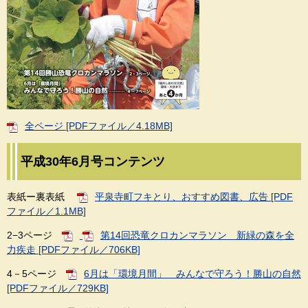
全ページ [PDFファイル／4.18MB]
平成30年6月号コンテンツ
表紙ー裏表紙
平泉寺町フキとり、おすすめ図書、広告 [PDF
ファイル／1.1MB]
2−3ページ
第14回恐竜クロカンマラソン 新緑の森を全
力疾走 [PDFファイル／706KB]
4－5ページ
6月は「環境月間」 みんなで守ろう！勝山の自然
[PDFファイル／729KB]