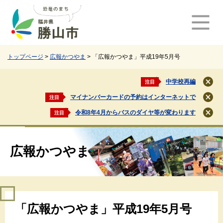
ペ
メ
ー
ニ
ジ
ュ
の
ー
先
を
頭
飛
トップページ
>
広報かつやま
>
「広報かつやま」平成19年5月号
で
ば
す
し
中学校再編
注目
閉
。
て
じ
マイナンバーカードの予約はインターネットで
注目
本
閉
る
文
じ
令和8年4月からバスのダイヤ等が変わります
注目
閉
る
へ
じ
る
広報かつやま
本
「広報かつやま」平成19年5月号
文