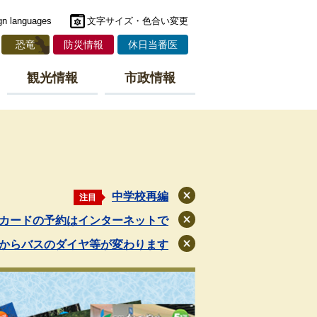
gn languages
文字サイズ・色合い変更
恐竜
防災情報
休日当番医
観光情報
市政情報
中学校再編
注目
閉
じ
カードの予約はインターネットで
閉
る
じ
月からバスのダイヤ等が変わります
閉
る
じ
る