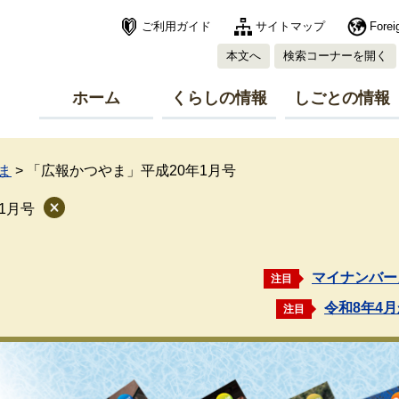
ご利用ガイド
サイトマップ
Forei
本文へ
検索コーナーを開く
ホーム
くらしの情報
しごとの情報
ま
>
「広報かつやま」平成20年1月号
1月号
マイナンバー
注目
令和8年4
注目