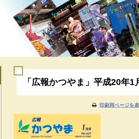
本
「広報かつやま」平成20年1
文
印刷用ページを