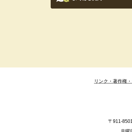
リンク・著作権・
〒911-8
月曜