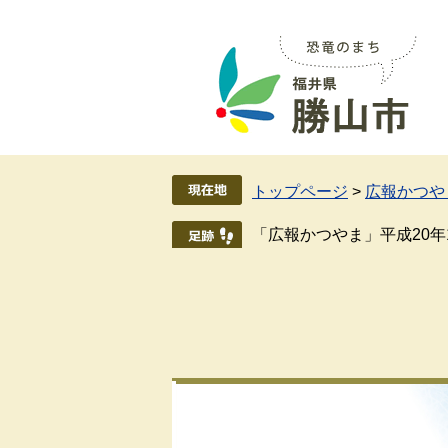
ペ
メ
ー
ニ
ジ
ュ
の
ー
先
を
頭
飛
で
ば
す
し
トップページ
>
広報かつや
。
て
本
「広報かつやま」平成20年
文
へ