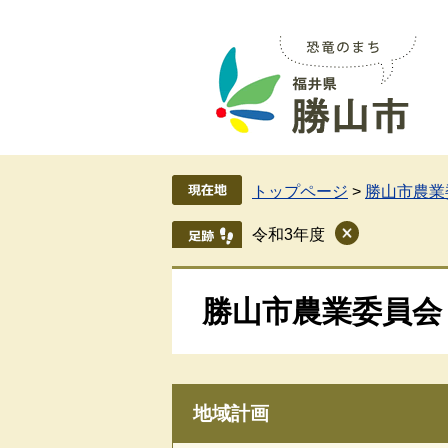
ペ
メ
ー
ニ
ジ
ュ
の
ー
先
を
頭
飛
で
ば
す
し
トップページ
>
勝山市農業
。
て
本
令和3年度
文
へ
勝山市農業委員会
地域計画