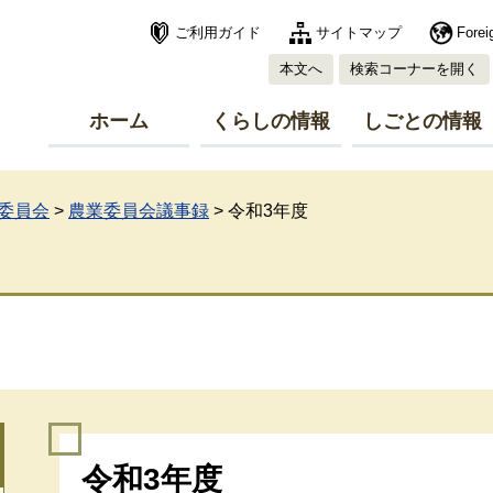
ご利用ガイド
サイトマップ
Forei
本文へ
検索コーナーを開く
ホーム
くらしの情報
しごとの情報
委員会
>
農業委員会議事録
>
令和3年度
本
令和3年度
文