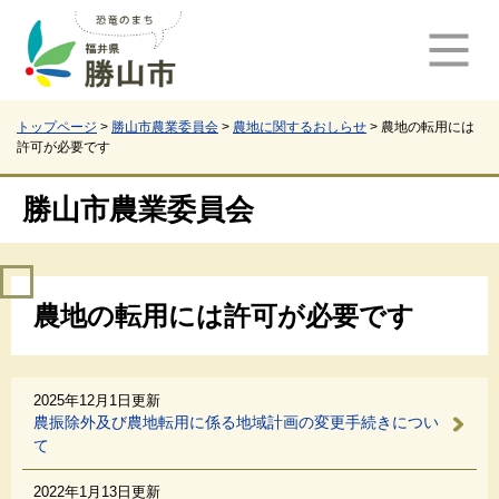
ペ
メ
ー
ニ
ジ
ュ
の
ー
先
を
頭
飛
トップページ
>
勝山市農業委員会
>
農地に関するおしらせ
>
農地の転用には
許可が必要です
で
ば
す
し
。
て
勝山市農業委員会
本
文
へ
本
農地の転用には許可が必要です
文
2025年12月1日更新
農振除外及び農地転用に係る地域計画の変更手続きについ
て
2022年1月13日更新