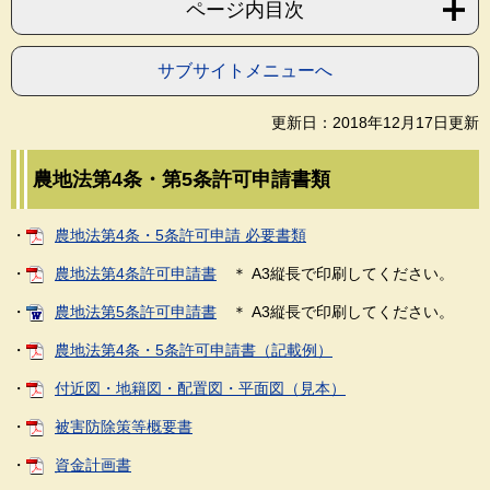
ページ内目次
サブサイトメニューへ
更新日：2018年12月17日更新
農地法第4条・第5条許可申請書類
・
農地法第4条・5条許可申請 必要書類
・
農地法第4条許可申請書
＊ A3縦長で印刷してください。
・
農地法第5条許可申請書
＊ A3縦長で印刷してください。
・
農地法第4条・5条許可申請書（記載例）
・
付近図・地籍図・配置図・平面図（見本）
・
被害防除策等概要書
・
資金計画書