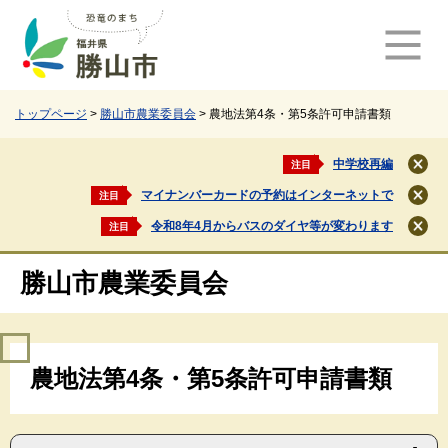
ペ
メ
ー
ニ
ジ
ュ
の
ー
先
を
頭
飛
トップページ
>
勝山市農業委員会
>
農地法第4条・第5条許可申請書類
で
ば
す
し
中学校再編
注目
閉
。
て
じ
マイナンバーカードの予約はインターネットで
注目
本
閉
る
文
じ
令和8年4月からバスのダイヤ等が変わります
注目
閉
る
へ
じ
る
勝山市農業委員会
本
農地法第4条・第5条許可申請書類
文