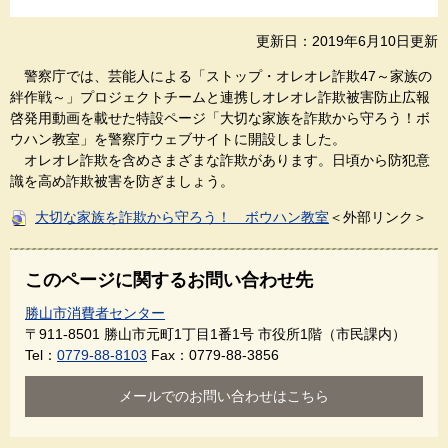
更新日：2019年6月10日更新
警察庁では、芸能人による「ストップ・オレオレ詐欺47～家族の
絆作戦～」プロジェクトチームと連携しオレオレ詐欺被害防止広報
啓発用動画を載せた特設ページ「大切な家族を詐欺から守ろう！ボ
ウハン教室」を警察庁ウェブサイトに開設しました。
オレオレ詐欺を含めさまざまな詐欺があります。日頃から防犯意
識を高め詐欺被害を防ぎましょう。
大切な家族を詐欺から守ろう！ ボウハン教室
＜外部リンク＞
このページに関するお問い合わせ先
勝山市消費者センター
〒911-8501
勝山市元町1丁目1番1号 市役所1階（市民課内）
Tel：
0779-88-8103
Fax：0779-88-3856
メールでのお問い合わせはこちら