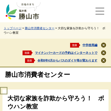
ペ
メ
ー
ニ
ジ
ュ
の
ー
先
を
頭
飛
トップページ
>
勝山市消費者センター
>
大切な家族を詐欺から守ろう！ ボ
ウハン教室
で
ば
す
し
。
て
中学校再編
注目
閉
本
じ
マイナンバーカードの予約はインターネットで
注目
文
閉
る
じ
へ
令和8年4月からバスのダイヤ等が変わります
注目
閉
る
じ
る
勝山市消費者センター
本
大切な家族を詐欺から守ろう！ ボ
文
ウハン教室