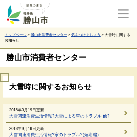
ペ
メ
ー
ニ
ジ
ュ
の
ー
先
を
頭
飛
トップページ
>
勝山市消費者センター
>
気をつけましょう
>
大雪時に関する
お知らせ
で
ば
す
し
。
て
勝山市消費者センター
本
文
へ
本
大雪時に関するお知らせ
文
2018年9月19日更新
大雪関連消費生活情報?大雪による車のトラブル 他?
2018年9月19日更新
大雪関連消費生活情報?家のトラブル?(短期編）