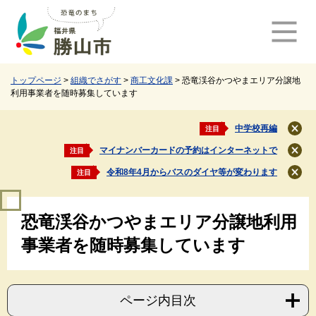
ペ
メ
ー
ニ
ジ
ュ
の
ー
先
を
頭
飛
トップページ
>
組織でさがす
>
商工文化課
>
恐竜渓谷かつやまエリア分譲地
利用事業者を随時募集しています
で
ば
す
し
。
て
中学校再編
注目
閉
本
じ
マイナンバーカードの予約はインターネットで
注目
文
閉
る
じ
へ
令和8年4月からバスのダイヤ等が変わります
注目
閉
る
じ
本
る
恐竜渓谷かつやまエリア分譲地利用
文
事業者を随時募集しています
ページ内目次