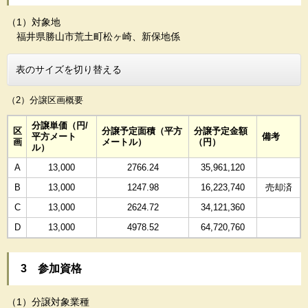
（1）対象地
福井県勝山市荒土町松ヶ崎、新保地係
表のサイズを切り替える
（2）分譲区画概要
分譲単価（円/
区
分譲予定面積（平方
分譲予定金額
平方メート
備考
画
メートル）
（円）
ル）
A
13,000
2766.24
35,961,120
B
13,000
1247.98
16,223,740
売却済
C
13,000
2624.72
34,121,360
D
13,000
4978.52
64,720,760
3 参加資格
（1）分譲対象業種