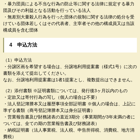
・暴力団員による不当な行為の防止等に関する法律に規定する暴力
団及びその利益となる活動を行っている法人
・無差別大量殺人行為を行った団体の規制に関する法律の処分を受
けている団体若しくはその代表者、主宰者その他の構成員又は当該
構成員を含む団体
4 申込方法
（1）申込方法
・分譲区画を希望する場合は、分譲地利用提案書（様式1号）に次の
書類を添えて提出してください。
なお、分譲地利用提案書は1者1提案とし、複数提出はできません。
（2）添付書類 ※証明書類については、発行後3ヶ月以内のもの
・定款又は寄付行為の写し（個人の場合は不要）
・法人登記簿謄本又は履歴事項全部証明書 ※個人の場合は、上記に
準ずる書類（商号登記簿謄本又は身分証明書）
・営業報告書及び財務諸表の直近3期分（事業期間が3年未満の者に
ついては、全ての期の営業報告書及び財務諸表）
・納税証明書（法人事業税、法人税、申告所得税、消費税、地方消
費税）