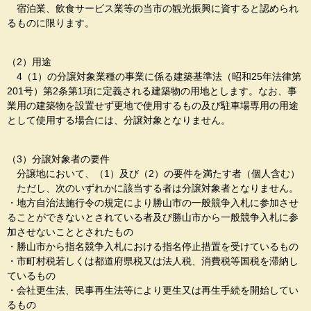
宿泊業、飲食サービス業等の当市の観光振興に資すると認められ
るものに限ります。
（2）用途
4（1）の分譲対象業種の事業に係る建築基準法（昭和25年法律第
201号）第2条第1項に定義される建築物の用地とします。なお、事
業用の建築物を設置せず更地で使用するもの及び駐車場専用の用途
として使用する場合には、分譲対象となりません。
（3）分譲対象者の要件
分譲地において、（1）及び（2）の要件を満たす者（個人含む）
ただし、次のいずれかに該当する者は分譲対象者となりません。
・地方自治法施行令の規定により勝山市の一般競争入札に参加させ
ることができないとされている者及び勝山市から一般競争入札に参
加させないこととされたもの
・勝山市から指名競争入札における指名停止措置を受けているもの
・市町村税若しくは都道府県税又は法人税、消費税等国税を滞納し
ているもの
・会社更生法、民事再生法等により更生又は再生手続を開始してい
るもの