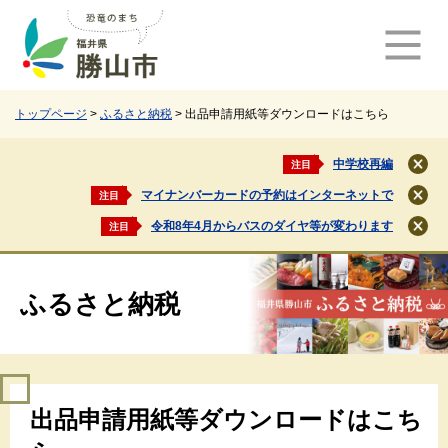
ペ
メ
ー
ニ
ジ
ュ
の
ー
先
を
頭
飛
トップページ
>
ふるさと納税
>
出品申請用紙等ダウンロードはこちら
で
ば
す
し
中学校再編
注目
閉
。
て
じ
マイナンバーカードの予約はインターネットで
注目
本
閉
る
文
じ
令和8年4月からバスのダイヤ等が変わります
注目
閉
る
へ
じ
る
ふるさと納税
本
出品申請用紙等ダウンロードはこち
文