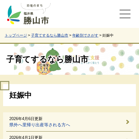
ペ
メ
ー
ニ
ジ
ュ
の
ー
先
を
頭
飛
トップページ
>
子育てするなら勝山市
>
年齢別でさがす
>
妊娠中
で
ば
す
し
。
て
子育てするなら勝山市
本
文
へ
本
妊娠中
文
2026年4月6日更新
県外へ里帰り出産等される方へ
2026年4月1日更新