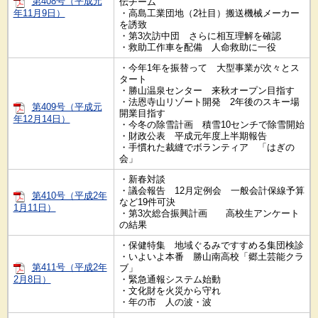
第408号（平成元
伝チーム
年11月9日）
・高島工業団地（2社目）搬送機械メーカー
を誘致
・第3次訪中団 さらに相互理解を確認
・救助工作車を配備 人命救助に一役
・今年1年を振替って 大型事業が次々とス
タート
・勝山温泉センター 来秋オープン目指す
・法恩寺山リゾート開発 2年後のスキー場
第409号（平成元
開業目指す
年12月14日）
・今冬の除雪計画 積雪10センチで除雪開始
・財政公表 平成元年度上半期報告
・手慣れた裁縫でボランティア 「はぎの
会」
・新春対談
・議会報告 12月定例会 一般会計保線予算
第410号（平成2年
など19件可決
1月11日）
・第3次総合振興計画 高校生アンケート
の結果
・保健特集 地域ぐるみですすめる集団検診
・いよいよ本番 勝山南高校「郷土芸能クラ
第411号（平成2年
ブ」
2月8日）
・緊急通報システム始動
・文化財を火災から守れ
・年の市 人の波・波