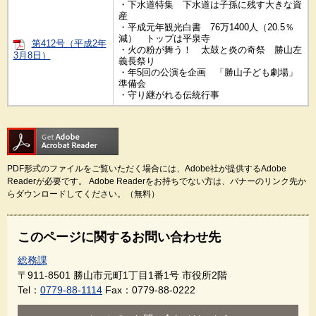
・下水道特集 下水道は子孫に残す大きな資
産
・平成元年観光白書 76万1400人（20.5％
減） トップは平泉寺
第412号（平成2年
・火の粉が舞う！ 太鼓と炎の奇祭 勝山左
3月8日）
義長祭り
・年5回の公演を企画 「勝山子ども劇場」
準備会
・守り継がれる伝統行事
PDF形式のファイルをご覧いただく場合には、Adobe社が提供するAdobe
Readerが必要です。
Adobe Readerをお持ちでない方は、バナーのリンク先か
らダウンロードしてください。（無料）
このページに関するお問い合わせ先
総務課
〒911-8501
勝山市元町1丁目1番1号 市役所2階
Tel：
0779-88-1114
Fax：0779-88-0222