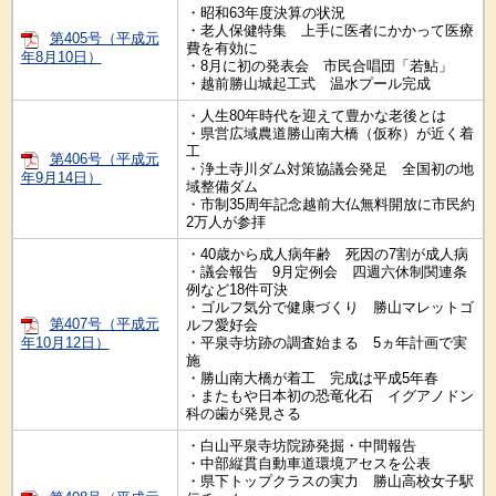
・昭和63年度決算の状況
・老人保健特集 上手に医者にかかって医療
第405号（平成元
費を有効に
年8月10日）
・8月に初の発表会 市民合唱団「若鮎」
・越前勝山城起工式 温水プール完成
・人生80年時代を迎えて豊かな老後とは
・県営広域農道勝山南大橋（仮称）が近く着
工
第406号（平成元
・浄土寺川ダム対策協議会発足 全国初の地
年9月14日）
域整備ダム
・市制35周年記念越前大仏無料開放に市民約
2万人が参拝
・40歳から成人病年齢 死因の7割が成人病
・議会報告 9月定例会 四週六休制関連条
例など18件可決
・ゴルフ気分で健康づくり 勝山マレットゴ
第407号（平成元
ルフ愛好会
年10月12日）
・平泉寺坊跡の調査始まる 5ヵ年計画で実
施
・勝山南大橋が着工 完成は平成5年春
・またもや日本初の恐竜化石 イグアノドン
科の歯が発見さる
・白山平泉寺坊院跡発掘・中間報告
・中部縦貫自動車道環境アセスを公表
・県下トップクラスの実力 勝山高校女子駅