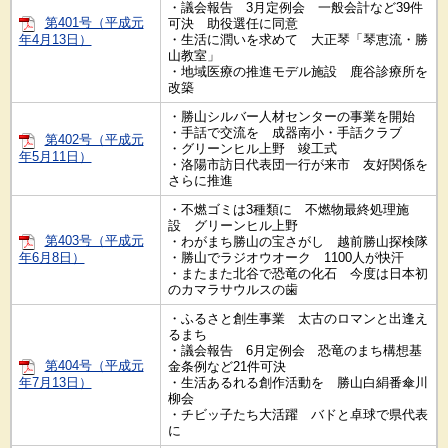
・議会報告 3月定例会 一般会計など39件
第401号（平成元
可決 助役選任に同意
年4月13日）
・生活に潤いを求めて 大正琴「琴恵流・勝
山教室」
・地域医療の推進モデル施設 鹿谷診療所を
改築
・勝山シルバー人材センターの事業を開始
・手話で交流を 成器南小・手話クラブ
第402号（平成元
・グリーンヒル上野 竣工式
年5月11日）
・洛陽市訪日代表団一行が来市 友好関係を
さらに推進
・不燃ゴミは3種類に 不燃物最終処理施
設 グリーンヒル上野
第403号（平成元
・わがまち勝山の宝さがし 越前勝山探検隊
年6月8日）
・勝山でラジオウオーク 1100人が快汗
・またまた北谷で恐竜の化石 今度は日本初
のカマラサウルスの歯
・ふるさと創生事業 太古のロマンと出逢え
るまち
・議会報告 6月定例会 恐竜のまち構想基
第404号（平成元
金条例など21件可決
年7月13日）
・生活あるれる創作活動を 勝山白絹番傘川
柳会
・チビッ子たち大活躍 バドと卓球で県代表
に