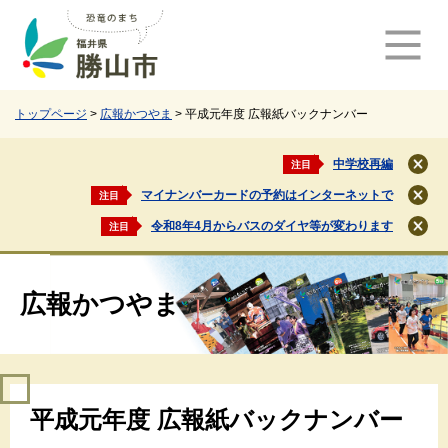
ペ
メ
ー
ニ
ジ
ュ
の
ー
先
を
頭
飛
トップページ
>
広報かつやま
>
平成元年度 広報紙バックナンバー
で
ば
す
し
中学校再編
注目
閉
。
て
じ
マイナンバーカードの予約はインターネットで
注目
本
閉
る
文
じ
令和8年4月からバスのダイヤ等が変わります
注目
閉
る
へ
じ
る
広報かつやま
本
平成元年度 広報紙バックナンバー
文