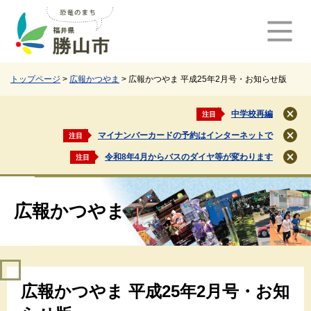
ペ
メ
ー
ニ
ジ
ュ
の
ー
先
を
頭
飛
トップページ
>
広報かつやま
>
広報かつやま 平成25年2月号・お知らせ版
で
ば
す
し
中学校再編
注目
閉
。
て
じ
マイナンバーカードの予約はインターネットで
注目
本
閉
る
文
じ
令和8年4月からバスのダイヤ等が変わります
注目
閉
る
へ
じ
る
広報かつやま
本
広報かつやま 平成25年2月号・お知
文