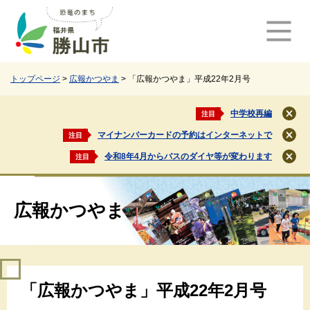
ペ
メ
ー
ニ
ジ
ュ
の
ー
先
を
頭
飛
トップページ
>
広報かつやま
>
「広報かつやま」平成22年2月号
で
ば
す
し
中学校再編
注目
閉
。
て
じ
マイナンバーカードの予約はインターネットで
注目
本
閉
る
文
じ
令和8年4月からバスのダイヤ等が変わります
注目
閉
る
へ
じ
る
広報かつやま
本
「広報かつやま」平成22年2月号
文