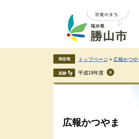
ペ
メ
ー
ニ
ジ
ュ
の
ー
先
を
頭
飛
で
ば
す
し
トップページ
>
広報かつや
。
て
本
平成19年度
文
へ
広報かつやま