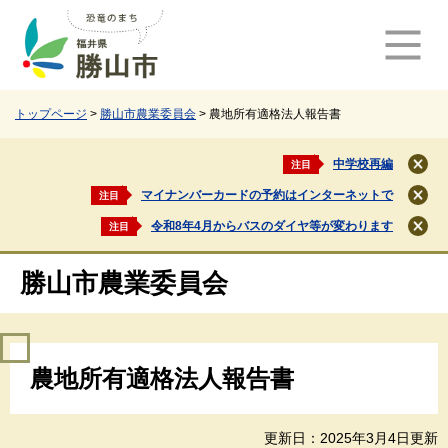
ペ
メ
ー
ニ
ジ
ュ
の
ー
先
を
頭
飛
トップページ
>
勝山市農業委員会
>
農地所有適格法人報告書
で
ば
す
し
中学校再編
注目
閉
。
て
じ
マイナンバーカードの予約はインターネットで
注目
本
閉
る
文
じ
令和8年4月からバスのダイヤ等が変わります
注目
閉
る
へ
じ
る
勝山市農業委員会
本
農地所有適格法人報告書
文
更新日：2025年3月4日更新