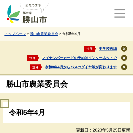
ペ
メ
ー
ニ
ジ
ュ
の
ー
先
を
頭
飛
トップページ
>
勝山市農業委員会
>
令和5年4月
で
ば
す
し
中学校再編
注目
閉
。
て
じ
マイナンバーカードの予約はインターネットで
注目
本
閉
る
文
じ
令和8年4月からバスのダイヤ等が変わります
注目
閉
る
へ
じ
る
勝山市農業委員会
本
令和5年4月
文
更新日：2023年5月25日更新