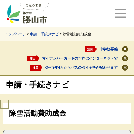
ペ
メ
ー
ニ
ジ
ュ
の
ー
先
を
頭
飛
トップページ
>
申請・手続きナビ
>
除雪活動費助成金
で
ば
す
し
中学校再編
注目
閉
。
て
じ
マイナンバーカードの予約はインターネットで
注目
本
閉
る
文
じ
令和8年4月からバスのダイヤ等が変わります
注目
閉
る
へ
じ
る
申請・手続きナビ
本
除雪活動費助成金
文