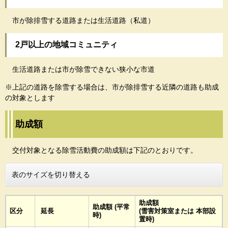
市が除排雪する道路または生活道路（私道）
2戸以上の地域コミュニティ
生活道路または市が除雪できない狭小な市道
※上記の道路を除雪する場合は、市が除排雪する近隣の道路も助成
の対象とします
助成額
交付対象となる除雪活動費の助成額は下記のとおりです。
表のサイズを切り替える
助成額
助成額 (平常
区分
延長
(雪害対策室または 本部設
時)
置時)