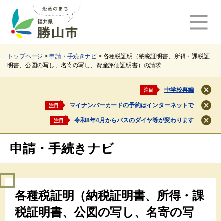
ペ
メ
ー
ニ
ジ
ュ
の
ー
先
を
頭
飛
トップページ
>
申請・手続きナビ
>
各種税証明（納税証明書、所得・課税証
明書、公図の写し、名寄の写し、資産評価証明書）の請求
で
ば
す
し
。
て
中学校再編
注目
閉
本
じ
マイナンバーカードの予約はインターネットで
注目
文
閉
る
じ
へ
令和8年4月からバスのダイヤ等が変わります
注目
閉
る
じ
る
申請・手続きナビ
本
各種税証明（納税証明書、所得・課
文
税証明書、公図の写し、名寄の写