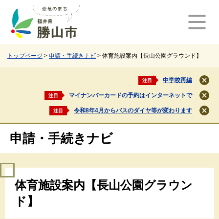
ペ
メ
ー
ニ
ジ
ュ
の
ー
先
を
頭
飛
トップページ
>
申請・手続きナビ
>
体育施設案内【長山公園グラウンド】
で
ば
す
し
中学校再編
注目
閉
。
て
じ
マイナンバーカードの予約はインターネットで
注目
本
閉
る
文
じ
令和8年4月からバスのダイヤ等が変わります
注目
閉
る
へ
じ
る
申請・手続きナビ
本
体育施設案内【長山公園グラウン
文
ド】