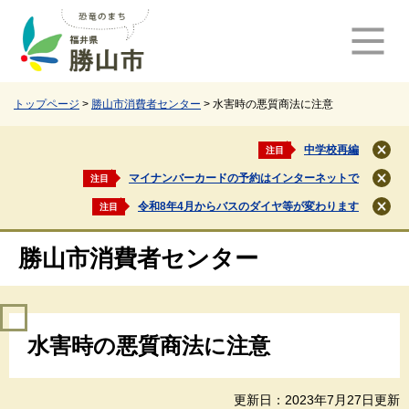
ペ
メ
ー
ニ
ジ
ュ
の
ー
先
を
頭
飛
トップページ
>
勝山市消費者センター
>
水害時の悪質商法に注意
で
ば
す
し
中学校再編
注目
閉
。
て
じ
マイナンバーカードの予約はインターネットで
注目
本
閉
る
文
じ
令和8年4月からバスのダイヤ等が変わります
注目
閉
る
へ
じ
る
勝山市消費者センター
本
水害時の悪質商法に注意
文
更新日：2023年7月27日更新