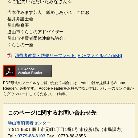
☆ご協力いただいたみなさん☆
吉本住みます芸人 飯めしあがれ こにお
福井弁護士会
勝山警察署
勝山市くらしのアドバイザー
勝山市消費者団体連絡協議会、
くらしの一座
消費者教育・啓発リーフレット [PDFファイル／775KB]
PDF形式のファイルをご覧いただく場合には、Adobe社が提供するAdobe
Readerが必要です。
Adobe Readerをお持ちでない方は、バナーのリンク先か
らダウンロードしてください。（無料）
このページに関するお問い合わせ先
勝山市消費者センター
〒911-8501
勝山市元町1丁目1番1号 市役所1階（市民課内）
Tel：
0779-88-8103
Fax：0779-88-3856