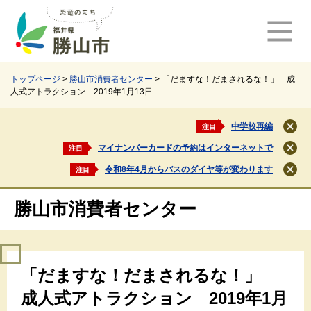
ペ
メ
ー
ニ
ジ
ュ
の
ー
先
を
頭
飛
トップページ
>
勝山市消費者センター
>
「だますな！だまされるな！」 成
人式アトラクション 2019年1月13日
で
ば
す
し
。
て
中学校再編
注目
閉
本
じ
マイナンバーカードの予約はインターネットで
注目
文
閉
る
じ
へ
令和8年4月からバスのダイヤ等が変わります
注目
閉
る
じ
る
勝山市消費者センター
本
「だますな！だまされるな！」
文
成人式アトラクション 2019年1月