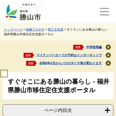
ペ
メ
ー
ニ
ジ
ュ
の
ー
先
を
頭
飛
トップページ
>
組織でさがす
>
商工文化課
>
すぐそこにある勝山の暮らし -
福井県勝山市移住定住支援ポータル
で
ば
す
し
。
て
中学校再編
注目
閉
本
じ
マイナンバーカードの予約はインターネットで
注目
文
閉
る
じ
へ
令和8年4月からバスのダイヤ等が変わります
注目
閉
る
じ
本
る
すぐそこにある勝山の暮らし - 福井
文
県勝山市移住定住支援ポータル
ページ内目次