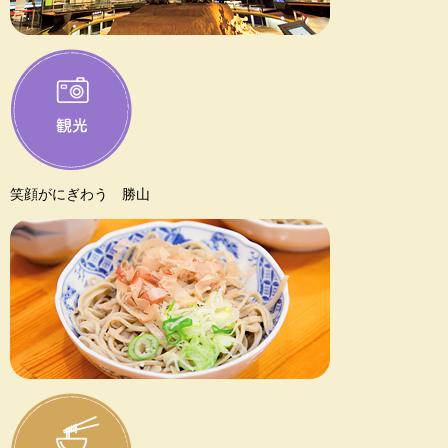
笑顔がにぎわう 勝山