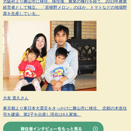
大阪府より勝山市に移住。移住後、農業の修行を経て、2013年農業
経営者として独立。 「若猪野メロン」のほか、トマトなどの地場野
菜を生産している。
大友 貴久さん
東京都より東日本大震災をきっかけに勝山市に移住。 念願の木造住
宅を建築、第2子を出産し現在は4人家族。