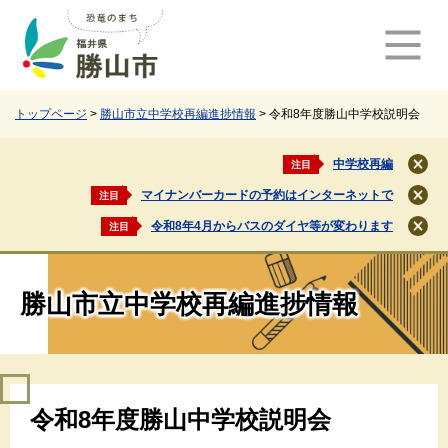
ペ
メ
ー
ニ
ジ
ュ
の
ー
先
を
頭
飛
トップページ
>
勝山市立中学校再編進捗情報
>
令和8年度勝山中学校説明会
で
ば
す
し
中学校再編
注目
閉
。
て
じ
マイナンバーカードの予約はインターネットで
注目
本
閉
る
文
じ
令和8年4月からバスのダイヤ等が変わります
注目
閉
る
へ
じ
る
勝山市立中学校再編進捗情報
本
令和8年度勝山中学校説明会
文