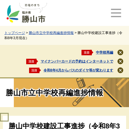
ペ
メ
ー
ニ
ジ
ュ
の
ー
先
を
頭
飛
トップページ
>
勝山市立中学校再編進捗情報
>
勝山中学校建設工事進捗（令
和8年3月現在）
で
ば
す
し
。
て
中学校再編
注目
閉
本
じ
マイナンバーカードの予約はインターネットで
注目
文
閉
る
じ
へ
令和8年4月からバスのダイヤ等が変わります
注目
閉
る
じ
る
勝山市立中学校再編進捗情報
本
勝山中学校建設工事進捗（令和8年3
文