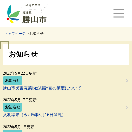
ペ
メ
ー
ニ
ジ
ュ
の
ー
先
を
頭
飛
トップページ
>
お知らせ
で
ば
す
し
本
。
て
お知らせ
文
本
文
へ
2023年5月22日更新
勝山市災害廃棄物処理計画の策定について
2023年5月17日更新
入札結果（令和5年5月16日開札）
2023年5月1日更新