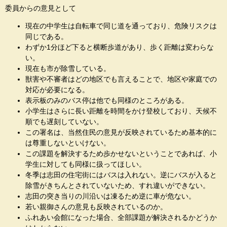
委員からの意見として
現在の中学生は自転車で同じ道を通っており、危険リスクは
同じである。
わずか1分ほど下ると横断歩道があり、歩く距離は変わらな
い。
現在も市が除雪している。
獣害や不審者はどの地区でも言えることで、地区や家庭での
対応が必要になる。
表示板のみのバス停は他でも同様のところがある。
小学生はさらに長い距離を時間をかけ登校しており、天候不
順でも遅刻していない。
この署名は、当然住民の意見が反映されているため基本的に
は尊重しないといけない。
この課題を解決するため歩かせないということであれば、小
学生に対しても同様に扱ってほしい。
冬季は志田の住宅街にはバスは入れない。逆にバスが入ると
除雪がきちんとされていないため、すれ違いができない。
志田の突き当りの川沿いは凍るため逆に車が危ない。
若い親御さんの意見も反映されているのか。
ふれあい会館になった場合、全部課題が解決されるかどうか