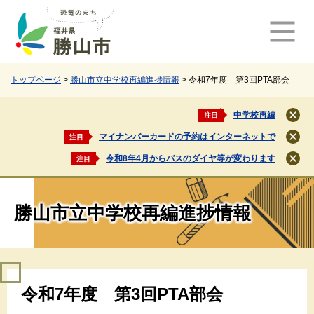
ペ
メ
ー
ニ
ジ
ュ
の
ー
先
を
頭
飛
トップページ
>
勝山市立中学校再編進捗情報
>
令和7年度 第3回PTA部会
で
ば
す
し
中学校再編
注目
閉
。
て
じ
マイナンバーカードの予約はインターネットで
注目
本
閉
る
文
じ
令和8年4月からバスのダイヤ等が変わります
注目
閉
る
へ
じ
る
勝山市立中学校再編進捗情報
本
令和7年度 第3回PTA部会
文