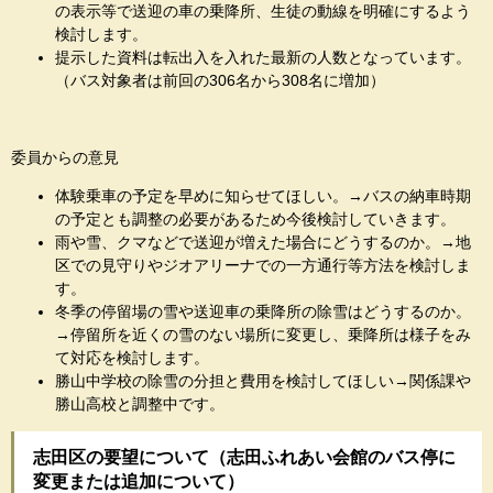
の表示等で送迎の車の乗降所、生徒の動線を明確にするよう
検討します。
提示した資料は転出入を入れた最新の人数となっています。
（バス対象者は前回の306名から308名に増加）
委員からの意見
体験乗車の予定を早めに知らせてほしい。→バスの納車時期
の予定とも調整の必要があるため今後検討していきます。
雨や雪、クマなどで送迎が増えた場合にどうするのか。→地
区での見守りやジオアリーナでの一方通行等方法を検討しま
す。
冬季の停留場の雪や送迎車の乗降所の除雪はどうするのか。
→停留所を近くの雪のない場所に変更し、乗降所は様子をみ
て対応を検討します。
勝山中学校の除雪の分担と費用を検討してほしい→関係課や
勝山高校と調整中です。
志田区の要望について（志田ふれあい会館のバス停に
変更または追加について）