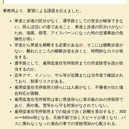
事務局より、要望による課題を伝えました。
車道と歩道の区分がなく、通学路としての安全が確保できな
い。田んぼ沿いの道であること、車道と歩道の区分けがない
ため、強風、積雪、アイスバーンになった時の交通事故の危
険性が高い
市道から県道を横断する必要があるが、そこには横断歩道が
ない。離れたところの横断歩道を歩くと、時間的なロスが発
生する。
通学路として、雇用促進住宅停留所までの市道除雪を誰が担
当するのか。
近年クマ、イノシシ、サル等が近隣または当市道で確認され
ており、獣害リスクがある。
雇用促進住宅停留所の傍らには人家がなく、不審者が出た場
合対応が困難。
雇用促進住宅停留所は単に県道傍らに表示板のみの停留所で
あり、雨や風、雪等から守る対策がなされていない。
雇用促進住宅停留所までの徒歩で歩く距離を算出すると、300
ｍ〜600m弱となる。天候不順で歩くスピードが遅くなり、バ
スに乗れなくなった場合の車での登校増加が心配される。