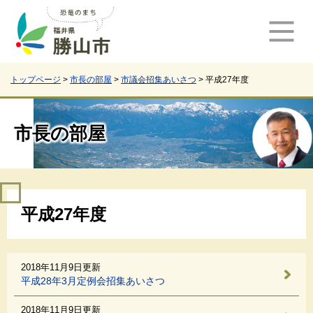
ペ
メ
ー
ニ
ジ
ュ
の
ー
先
を
頭
飛
トップページ
>
市長の部屋
>
市議会招集あいさつ
>
平成27年度
で
ば
す
し
。
て
市長の部屋
本
文
へ
本
平成27年度
文
2018年11月9日更新
平成28年3月定例会招集あいさつ
2018年11月9日更新