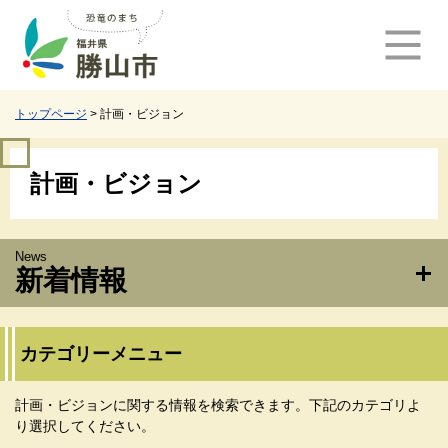
ペ
メ
ー
ニ
ジ
ュ
の
ー
先
を
頭
飛
トップページ
>
計画・ビジョン
で
ば
す
し
本
。
て
計画・ビジョン
文
本
文
へ
新着情報
カテゴリーメニュー
計画・ビジョンに関する情報を検索できます。下記のカテゴリよ
り選択してください。