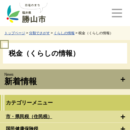
ペ
メ
ー
ニ
ジ
ュ
の
ー
先
を
頭
飛
トップページ
>
分類でさがす
>
くらしの情報
>
税金（くらしの情報）
で
ば
す
し
本
。
て
税金（くらしの情報）
文
本
文
へ
新着情報
カテゴリーメニュー
市・県民税（住民税）
国民健康保険税